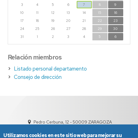
3
4
5
6
7
8
9
10
11
12
13
14
15
16
17
18
19
20
21
22
23
24
25
26
27
28
29
30
31
1
2
3
4
5
6
Relación miembros
Listado personal departamento
Consejo de dirección
Pedro Cerbuna, 12 - 50009 ZARAGOZA
sed4004@unizar.es
976 76 14 68
Utilizamos cookies en este sitio web para mejorar su