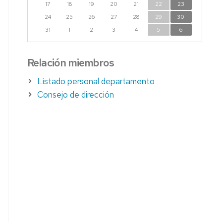
17
18
19
20
21
22
23
24
25
26
27
28
29
30
31
1
2
3
4
5
6
Relación miembros
Listado personal departamento
Consejo de dirección