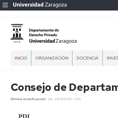
INICIO
ORGANIZACIÓN
DOCENCIA
INVE
EQUIPO
GRADO
TESI
DE
DOC
DIRECCIÓN
MÁSTER
Consejo de Departa
GRU
CONSEJO
DE
DOCTORADO
DE
INVE
Última modificación
Vie , 29/11/2019 - 11:52
DEPARTAMENTO
PRO
PERSONAL
DE
PDI
POR
INVE