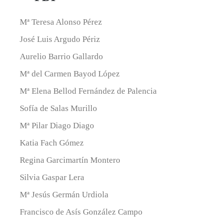
CENTROS
Mª Teresa Alonso Pérez
ÁREAS
DE
José Luis Argudo Périz
CONOCIMIENTO
Aurelio Barrio Gallardo
PERSONAL
Mª del Carmen Bayod López
DE
DEPARTAMENTO
Mª Elena Bellod Fernández de Palencia
Sofía de Salas Murillo
SECRETARÍA
DE
Mª Pilar Diago Diago
DEPARTAMENTO
Katia Fach Gómez
Regina Garcimartín Montero
Silvia Gaspar Lera
Mª Jesús Germán Urdiola
Francisco de Asís González Campo