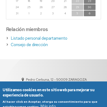
17
18
19
20
21
22
23
24
25
26
27
28
29
30
31
1
2
3
4
5
6
Relación miembros
Listado personal departamento
Consejo de dirección
Pedro Cerbuna, 12 - 50009 ZARAGOZA
sed4004@unizar.es
976 76 14 68
Utilizamos cookies en este sitio web para mejorar su
experiencia de usuario.
Al hacer click en Aceptar, otorga su consentimiento para que
Más info
establezcamos cookies.