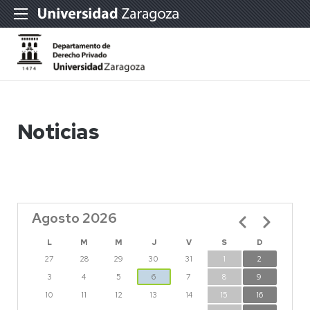
Noticias
Agosto 2026
Paginación
L
M
M
J
V
S
D
27
28
29
30
31
1
2
3
4
5
6
7
8
9
10
11
12
13
14
15
16