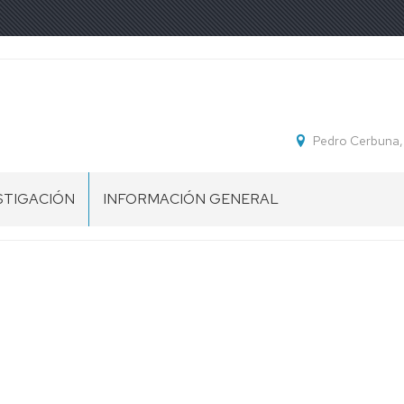
Pedro Cerbuna
STIGACIÓN
INFORMACIÓN GENERAL
S
IMPRESOS
TORALES
NORMATIVA
POS
UBICACIÓN
STIGACIÓN
YECTOS
STIGACIÓN