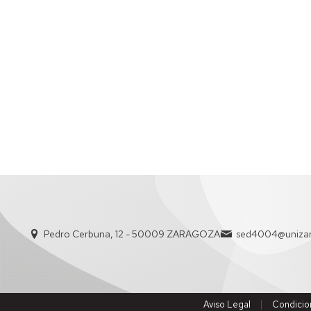
CENTROS
ÁREAS
DE
CONOCIMIENTO
PERSONAL
DE
DEPARTAMENTO
SECRETARÍA
DE
DEPARTAMENTO
Pedro Cerbuna, 12 - 50009 ZARAGOZA
sed4004@unizar
Aviso Legal
Condicio