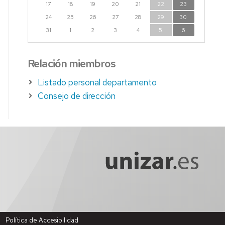
17
18
19
20
21
22
23
24
25
26
27
28
29
30
31
1
2
3
4
5
6
Relación miembros
Listado personal departamento
Consejo de dirección
Política de Accesibilidad