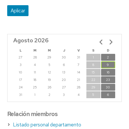
Agosto 2026
Paginación
L
M
M
J
V
S
D
27
28
29
30
31
1
2
3
4
5
6
7
8
9
10
11
12
13
14
15
16
17
18
19
20
21
22
23
24
25
26
27
28
29
30
31
1
2
3
4
5
6
Relación miembros
Listado personal departamento